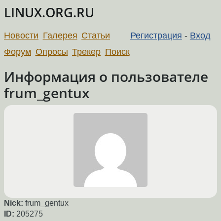
LINUX.ORG.RU
Новости
Галерея
Статьи
Регистрация
-
Вход
Форум
Опросы
Трекер
Поиск
Информация о пользователе
frum_gentux
Nick:
frum_gentux
ID:
205275