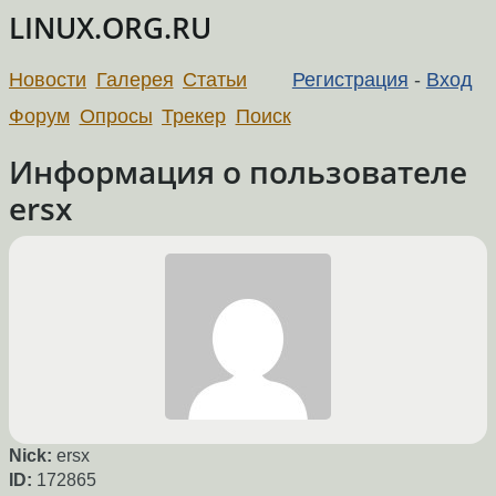
LINUX.ORG.RU
Новости
Галерея
Статьи
Регистрация
-
Вход
Форум
Опросы
Трекер
Поиск
Информация о пользователе
ersx
Nick:
ersx
ID:
172865