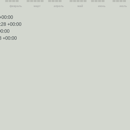
февраль
март
апрель
май
июнь
июль
+00:00
:28 +00:00
00:00
8 +00:00