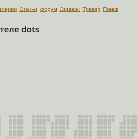
алерея
Статьи
Форум
Опросы
Трекер
Поиск
еле dots