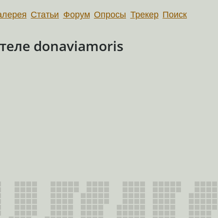
алерея
Статьи
Форум
Опросы
Трекер
Поиск
еле donaviamoris