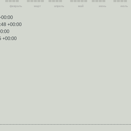
февраль
март
апрель
май
июнь
июль
+00:00
:48 +00:00
00:00
5 +00:00