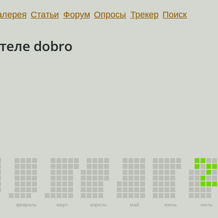
алерея
Статьи
Форум
Опросы
Трекер
Поиск
теле dobro
февраль
март
апрель
май
июнь
июль