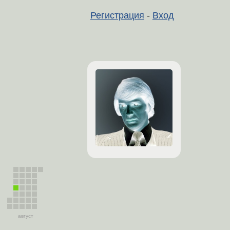
Регистрация
-
Вход
август