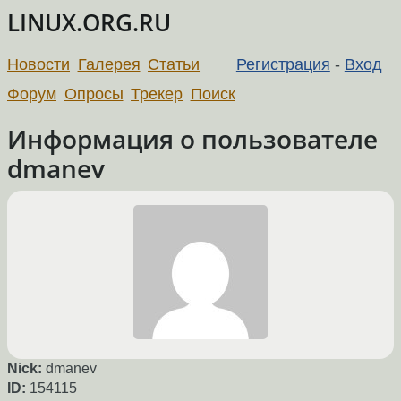
LINUX.ORG.RU
Новости
Галерея
Статьи
Регистрация
-
Вход
Форум
Опросы
Трекер
Поиск
Информация о пользователе
dmanev
Nick:
dmanev
ID:
154115