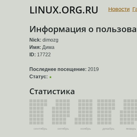
LINUX.ORG.RU
Новости
Г
Информация о пользова
Nick:
dimozg
Имя:
Дима
ID:
17722
Последнее посещение:
2019
Статус:
★
Статистика
сентябрь
октябрь
ноябрь
декабрь
январь