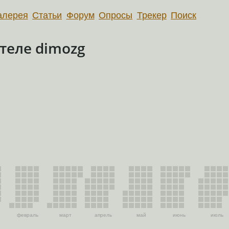
алерея
Статьи
Форум
Опросы
Трекер
Поиск
теле dimozg
февраль
март
апрель
май
июнь
июль