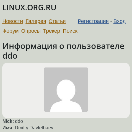
LINUX.ORG.RU
Новости
Галерея
Статьи
Регистрация
-
Вход
Форум
Опросы
Трекер
Поиск
Информация о пользователе
ddo
Nick:
ddo
Имя:
Dmitry Davletbaev