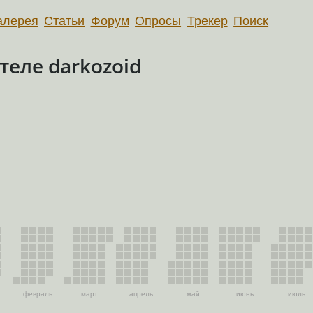
алерея
Статьи
Форум
Опросы
Трекер
Поиск
еле darkozoid
февраль
март
апрель
май
июнь
июль