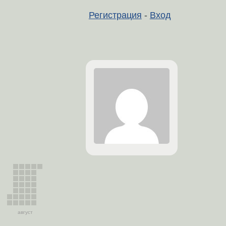
Регистрация
-
Вход
август