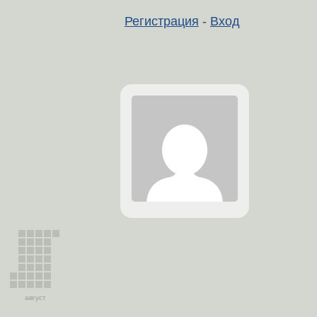
Регистрация
-
Вход
август