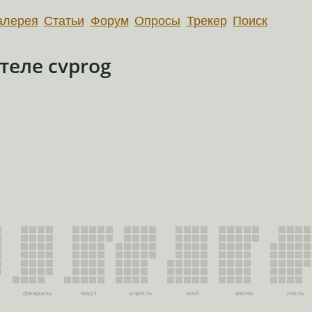
алерея
Статьи
Форум
Опросы
Трекер
Поиск
еле cvprog
февраль
март
апрель
май
июнь
июль