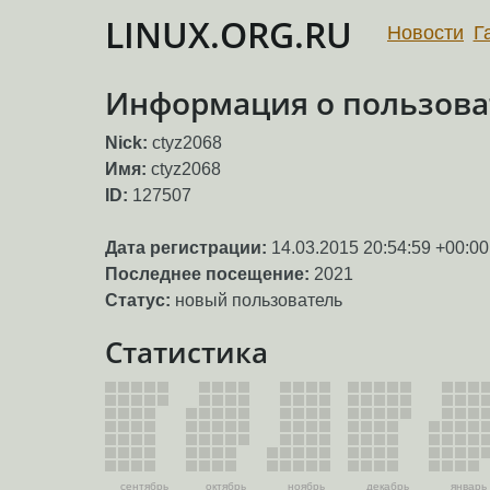
LINUX.ORG.RU
Новости
Г
Информация о пользоват
Nick:
ctyz2068
Имя:
ctyz2068
ID:
127507
Дата регистрации:
14.03.2015 20:54:59 +00:00
Последнее посещение:
2021
Статус:
новый пользователь
Статистика
сентябрь
октябрь
ноябрь
декабрь
январь