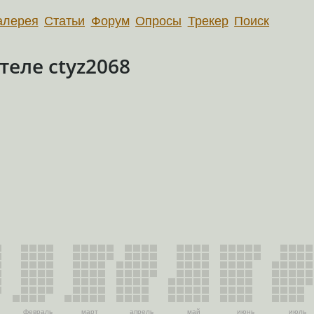
алерея
Статьи
Форум
Опросы
Трекер
Поиск
еле ctyz2068
февраль
март
апрель
май
июнь
июль