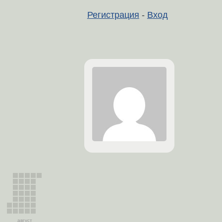
Регистрация
-
Вход
август