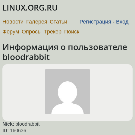
LINUX.ORG.RU
Новости
Галерея
Статьи
Регистрация
-
Вход
Форум
Опросы
Трекер
Поиск
Информация о пользователе
bloodrabbit
Nick:
bloodrabbit
ID:
160636