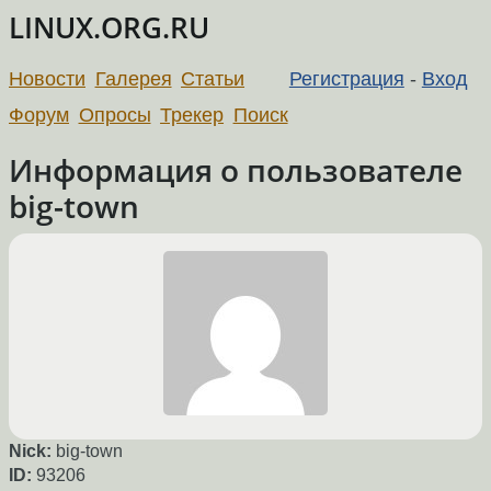
LINUX.ORG.RU
Новости
Галерея
Статьи
Регистрация
-
Вход
Форум
Опросы
Трекер
Поиск
Информация о пользователе
big-town
Nick:
big-town
ID:
93206