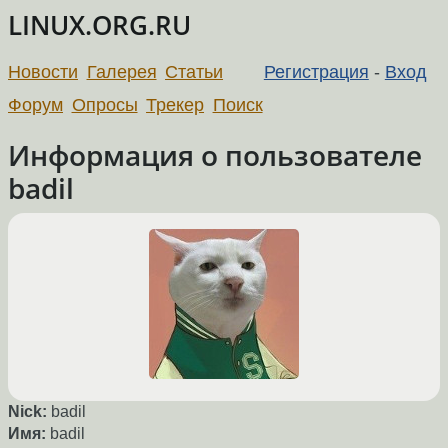
LINUX.ORG.RU
Новости
Галерея
Статьи
Регистрация
-
Вход
Форум
Опросы
Трекер
Поиск
Информация о пользователе
badil
Nick:
badil
Имя:
badil