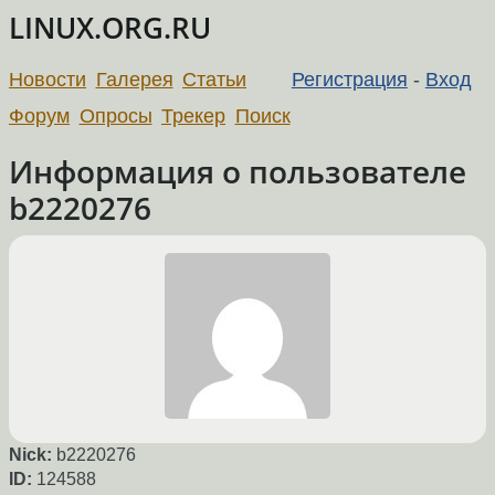
LINUX.ORG.RU
Новости
Галерея
Статьи
Регистрация
-
Вход
Форум
Опросы
Трекер
Поиск
Информация о пользователе
b2220276
Nick:
b2220276
ID:
124588