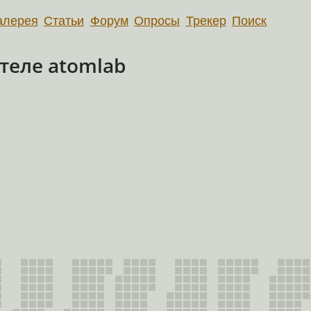
алерея
Статьи
Форум
Опросы
Трекер
Поиск
теле atomlab