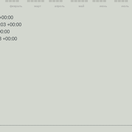
февраль
март
апрель
май
июнь
июль
+00:00
:03 +00:00
00:00
3 +00:00