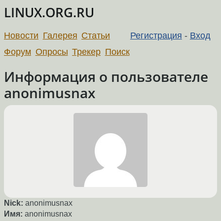
LINUX.ORG.RU
Новости
Галерея
Статьи
Регистрация
-
Вход
Форум
Опросы
Трекер
Поиск
Информация о пользователе
anonimusnax
Nick:
anonimusnax
Имя:
anonimusnax