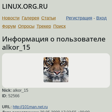
LINUX.ORG.RU
Новости
Галерея
Статьи
Регистрация
-
Вход
Форум
Опросы
Трекер
Поиск
Информация о пользователе
alkor_15
Nick:
alkor_15
ID:
52566
URL:
http://101man.net.ru