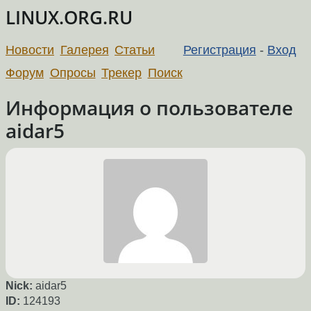
LINUX.ORG.RU
Новости
Галерея
Статьи
Регистрация
-
Вход
Форум
Опросы
Трекер
Поиск
Информация о пользователе
aidar5
Nick:
aidar5
ID:
124193