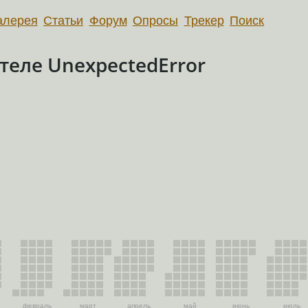
алерея
Статьи
Форум
Опросы
Трекер
Поиск
еле UnexpectedError
февраль
март
апрель
май
июнь
июль