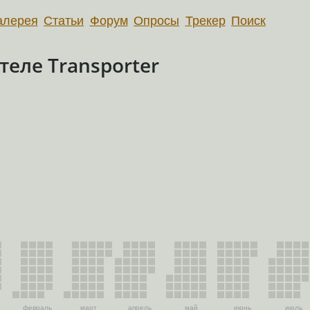
алерея
Статьи
Форум
Опросы
Трекер
Поиск
еле Transporter
февраль
март
апрель
май
июнь
июль