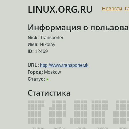
LINUX.ORG.RU
Новости
Г
Информация о пользоват
Nick:
Transporter
Имя:
Nikolay
ID:
12469
URL:
http://www.transporter.tk
Город:
Moskow
Статус:
★
Статистика
сентябрь
октябрь
ноябрь
декабрь
январь