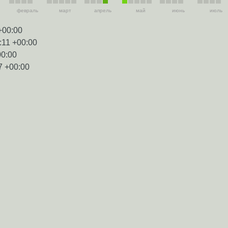
февраль
март
апрель
май
июнь
июль
+00:00
:11 +00:00
00:00
7 +00:00