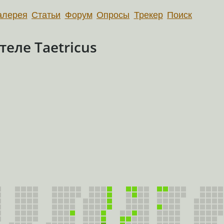
алерея
Статьи
Форум
Опросы
Трекер
Поиск
еле Taetricus