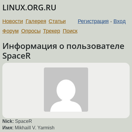
LINUX.ORG.RU
Новости
Галерея
Статьи
Регистрация
-
Вход
Форум
Опросы
Трекер
Поиск
Информация о пользователе
SpaceR
Nick:
SpaceR
Имя:
Mikhaill V. Yarmish