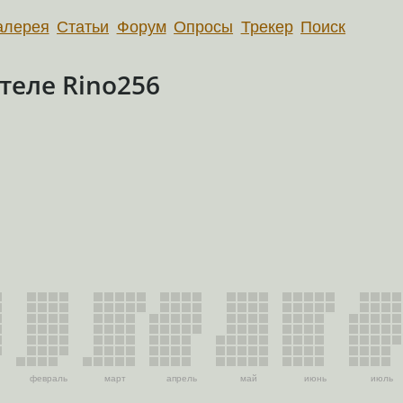
алерея
Статьи
Форум
Опросы
Трекер
Поиск
теле Rino256
февраль
март
апрель
май
июнь
июль