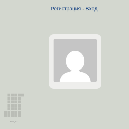
Регистрация
-
Вход
август