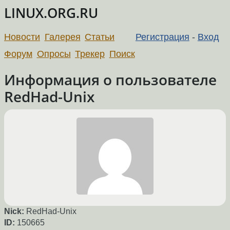
LINUX.ORG.RU
Новости
Галерея
Статьи
Регистрация
-
Вход
Форум
Опросы
Трекер
Поиск
Информация о пользователе
RedHad-Unix
Nick:
RedHad-Unix
ID:
150665