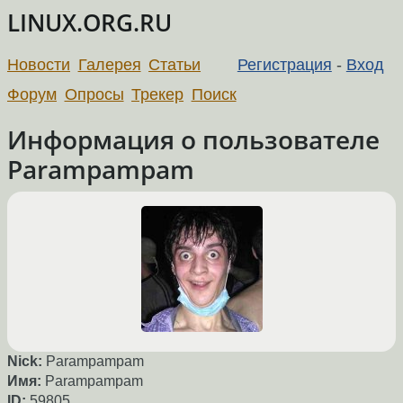
LINUX.ORG.RU
Новости
Галерея
Статьи
Регистрация
-
Вход
Форум
Опросы
Трекер
Поиск
Информация о пользователе
Parampampam
Nick:
Parampampam
Имя:
Parampampam
ID:
59805