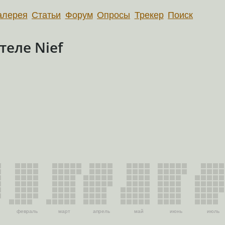
алерея
Статьи
Форум
Опросы
Трекер
Поиск
еле Nief
февраль
март
апрель
май
июнь
июль