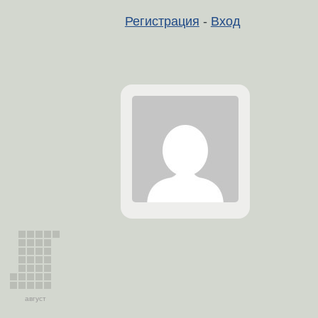
Регистрация
-
Вход
август