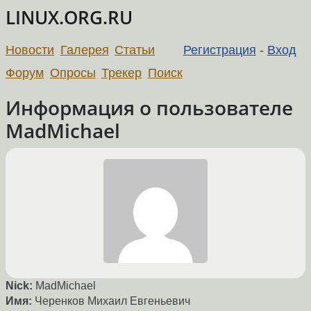
LINUX.ORG.RU
Новости
Галерея
Статьи
Регистрация
-
Вход
Форум
Опросы
Трекер
Поиск
Информация о пользователе
MadMichael
Nick:
MadMichael
Имя:
Черенков Михаил Евгеньевич