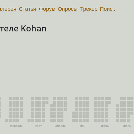
алерея
Статьи
Форум
Опросы
Трекер
Поиск
теле Kohan
февраль
март
апрель
май
июнь
июль