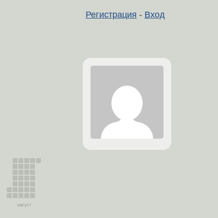
Регистрация
-
Вход
август