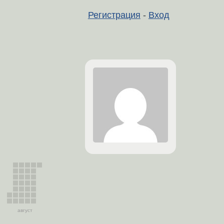
Регистрация
-
Вход
август