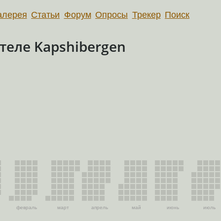
алерея
Статьи
Форум
Опросы
Трекер
Поиск
еле Kapshibergen
февраль
март
апрель
май
июнь
июль