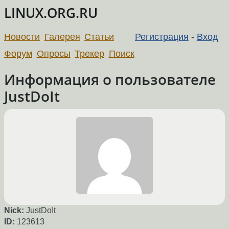
LINUX.ORG.RU
Новости
Галерея
Статьи
Регистрация
-
Вход
Форум
Опросы
Трекер
Поиск
Информация о пользователе
JustDoIt
Nick:
JustDoIt
ID:
123613