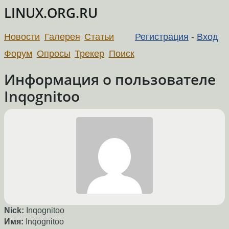
LINUX.ORG.RU
Новости
Галерея
Статьи
Регистрация
-
Вход
Форум
Опросы
Трекер
Поиск
Информация о пользователе
Inqognitoo
Nick:
Inqognitoo
Имя:
Inqognitoo