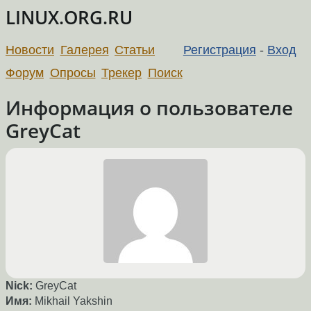
LINUX.ORG.RU
Новости
Галерея
Статьи
Регистрация
-
Вход
Форум
Опросы
Трекер
Поиск
Информация о пользователе
GreyCat
Nick:
GreyCat
Имя:
Mikhail Yakshin