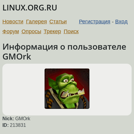
LINUX.ORG.RU
Новости
Галерея
Статьи
Регистрация
-
Вход
Форум
Опросы
Трекер
Поиск
Информация о пользователе
GMOrk
Nick:
GMOrk
ID:
213831