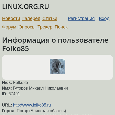
LINUX.ORG.RU
Новости
Галерея
Статьи
Регистрация
-
Вход
Форум
Опросы
Трекер
Поиск
Информация о пользователе
Folko85
Nick:
Folko85
Имя:
Гуторов Михаил Николаевич
ID:
67491
URL:
http://www.folko85.ru
Город:
Погар (Брянская область)