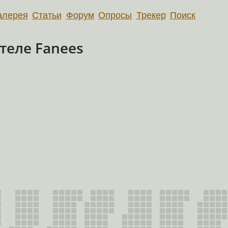
алерея
Статьи
Форум
Опросы
Трекер
Поиск
теле Fanees