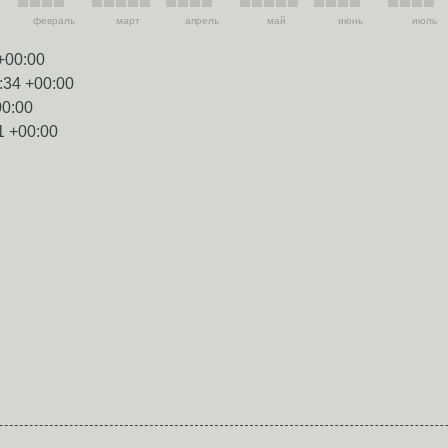
февраль
март
апрель
май
июнь
июль
+00:00
:34 +00:00
00:00
1 +00:00