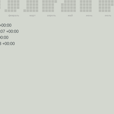
февраль
март
апрель
май
июнь
июль
+00:00
:07 +00:00
00:00
3 +00:00