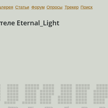
алерея
Статьи
Форум
Опросы
Трекер
Поиск
еле Eternal_Light
февраль
март
апрель
май
июнь
июль