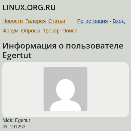
LINUX.ORG.RU
Новости
Галерея
Статьи
Регистрация
-
Вход
Форум
Опросы
Трекер
Поиск
Информация о пользователе
Egertut
Nick:
Egertut
ID:
191253