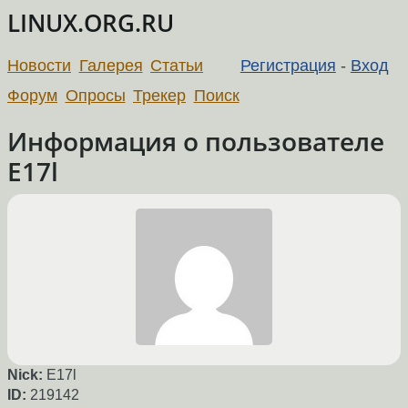
LINUX.ORG.RU
Новости
Галерея
Статьи
Регистрация
-
Вход
Форум
Опросы
Трекер
Поиск
Информация о пользователе
E17l
Nick:
E17l
ID:
219142