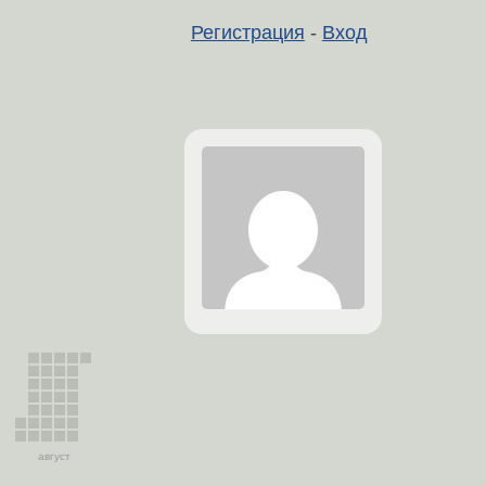
Регистрация
-
Вход
август