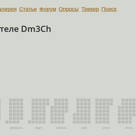
алерея
Статьи
Форум
Опросы
Трекер
Поиск
ателе Dm3Ch
февраль
март
апрель
май
июнь
июль