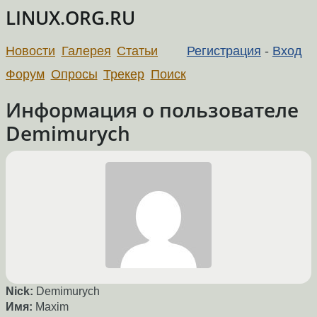
LINUX.ORG.RU
Новости
Галерея
Статьи
Регистрация
-
Вход
Форум
Опросы
Трекер
Поиск
Информация о пользователе
Demimurych
Nick:
Demimurych
Имя:
Maxim