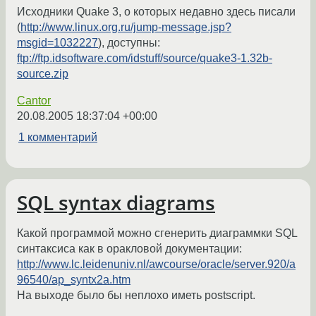
Исходники Quake 3, о которых недавно здесь писали
(
http://www.linux.org.ru/jump-message.jsp?
msgid=1032227
), доступны:
ftp://ftp.idsoftware.com/idstuff/source/quake3-1.32b-
source.zip
Cantor
20.08.2005 18:37:04 +00:00
1 комментарий
SQL syntax diagrams
Какой программой можно сгенерить диаграммки SQL
синтаксиса как в оракловой документации:
http://www.lc.leidenuniv.nl/awcourse/oracle/server.920/a
96540/ap_syntx2a.htm
На выходе было бы неплохо иметь postscript.