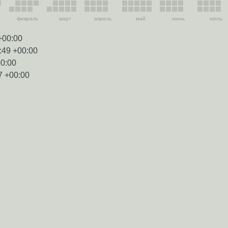
февраль
март
апрель
май
июнь
июль
+00:00
:49 +00:00
00:00
7 +00:00