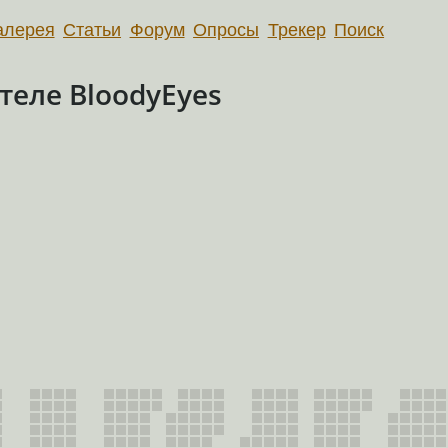
алерея
Статьи
Форум
Опросы
Трекер
Поиск
еле BloodyEyes