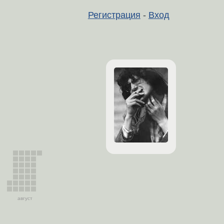
Регистрация
-
Вход
август