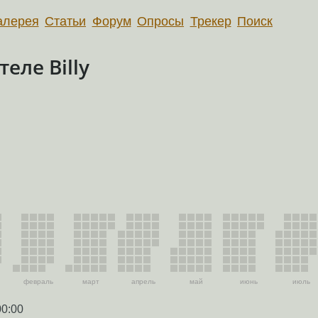
алерея
Статьи
Форум
Опросы
Трекер
Поиск
еле Billy
февраль
март
апрель
май
июнь
июль
00:00