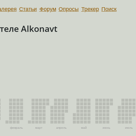
алерея
Статьи
Форум
Опросы
Трекер
Поиск
еле Alkonavt
февраль
март
апрель
май
июнь
июль