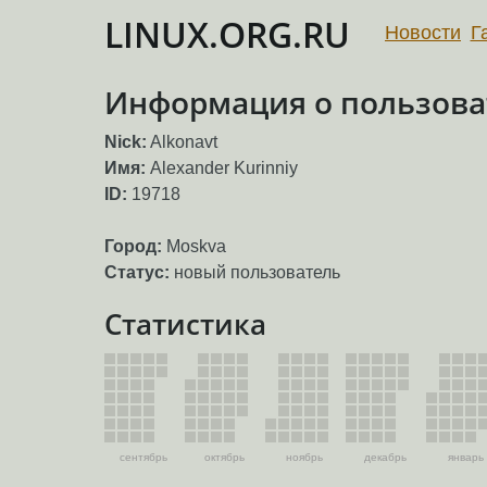
LINUX.ORG.RU
Новости
Г
Информация о пользоват
Nick:
Alkonavt
Имя:
Alexander Kurinniy
ID:
19718
Город:
Moskva
Статус:
новый пользователь
Статистика
сентябрь
октябрь
ноябрь
декабрь
январь