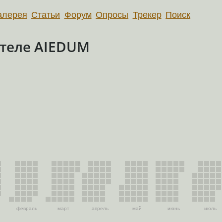
алерея
Статьи
Форум
Опросы
Трекер
Поиск
теле AIEDUM
февраль
март
апрель
май
июнь
июль