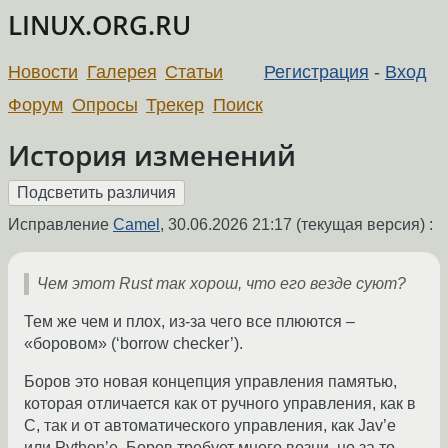
LINUX.ORG.RU
Новости
Галерея
Статьи
Регистрация
-
Вход
Форум
Опросы
Трекер
Поиск
История изменений
Исправление
Camel
,
30.06.2026 21:17
(текущая версия) :
Чем этот Rust так хорош, что его везде суют?
Тем же чем и плох, из-за чего все плюются –
«боровом» (‘borrow checker’).
Боров это новая концепция управления памятью,
которая отличается как от ручного управления, как в
C, так и от автоматического управления, как Jav’е
или Python’е. Боров требует много возни, но за то