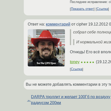
Последнее исправление: c
Показать ответ
Ссылка
Ответ на:
комментарий
от cipher
19.12.2012 0
собрал себе полноц
И нормальной жиз
Отнюдь! Его всё вполн
toney
(
19.12.2
★★★★★
Ссылка
Вы не можете добавлять комментарии в эту т
DARPA троллит и желает 100Гб по воздуху
←
радиусом 200км