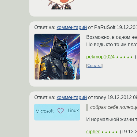
Ответ на:
комментарий
от PaRuSoft
19.12.20
Возможно, в одном н
Но ведь кто-то им пла
pekmop1024
(
★★★★★
Ссылка
Ответ на:
комментарий
от toney
19.12.2012 0
собрал себе полноц
И нормальной жизни 
cipher
(
19.12.
★★★★★