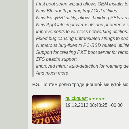
First boot setup wizard allows OEM installs to
New Bluetooth pairing tray / GUI utilities.
New EasyPBI utility, allows building PBIs via 
New AppCafe improvements and preferences
Improvements to wireless networking utilities.
Fixed bug causing untranslated strings to sh
Numerous bug-fixes to PC-BSD related utilitie
Support for creating PXE boot server for remot
ZFS beadm support.
Improved mirror auto-detection for roaming de
And much more
P.S. Почтим релиз традиционной минутой молч
quickquest
★★★★★
19.12.2012 08:43:25 +00:00