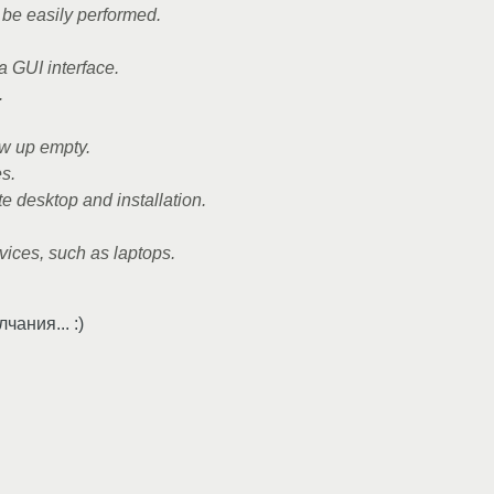
 be easily performed.
a GUI interface.
.
ow up empty.
s.
e desktop and installation.
vices, such as laptops.
ания... :)