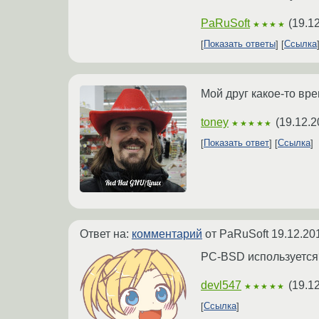
PaRuSoft
(
19.1
★★★★
Показать ответы
Ссылка
Мой друг какое-то вр
toney
(
19.12.2
★★★★★
Показать ответ
Ссылка
Ответ на:
комментарий
от PaRuSoft
19.12.20
PC-BSD используется
devl547
(
19.1
★★★★★
Ссылка