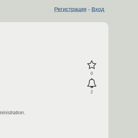
Регистрация
-
Вход
0
2
inistration.