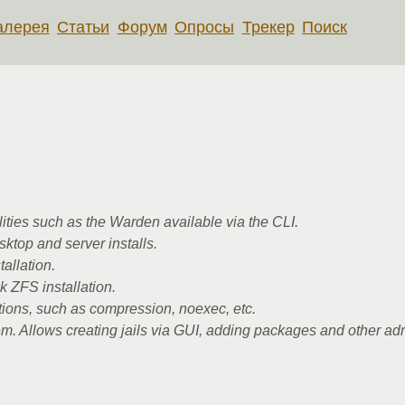
алерея
Статьи
Форум
Опросы
Трекер
Поиск
ties such as the Warden available via the CLI.
sktop and server installs.
tallation.
 ZFS installation.
ptions, such as compression, noexec, etc.
. Allows creating jails via GUI, adding packages and other adm