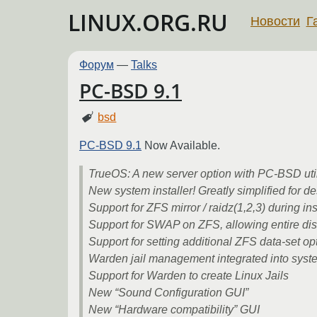
LINUX.ORG.RU
Новости
Г
Форум
—
Talks
PC-BSD 9.1
bsd
PC-BSD 9.1
Now Available.
TrueOS: A new server option with PC-BSD utili
New system installer! Greatly simplified for de
Support for ZFS mirror / raidz(1,2,3) during ins
Support for SWAP on ZFS, allowing entire disk
Support for setting additional ZFS data-set o
Warden jail management integrated into system
Support for Warden to create Linux Jails
New “Sound Configuration GUI”
New “Hardware compatibility” GUI