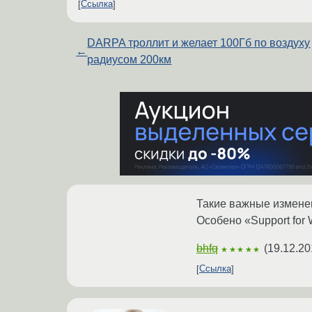
Ссылка
DARPA троллит и желает 100Гб по воздуху
←
радиусом 200км
Такие важные изменен
Особено «Support for 
bhfq
(
19.12.20
★★★★★
Ссылка