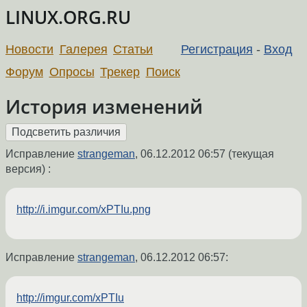
LINUX.ORG.RU
Новости
Галерея
Статьи
Регистрация
-
Вход
Форум
Опросы
Трекер
Поиск
История изменений
Исправление
strangeman
,
06.12.2012 06:57
(текущая
версия) :
http://i.imgur.com/xPTIu.png
Исправление
strangeman
,
06.12.2012 06:57
:
http://imgur.com/xPTIu